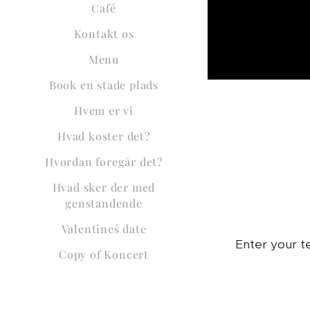
Café
Kontakt os
Menu
Book en stade plads
Hvem er vi
Hvad koster det?
Hvordan foregår det?
Hvad sker der med
genstandende
Valentineś date
Enter your te
Copy of Koncert